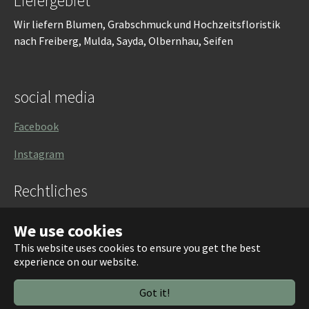
Liefergebiet
Wir liefern Blumen, Grabschmuck und Hochzeitsfloristik
nach Freiberg, Mulda, Sayda, Olbernhau, Seifen
social media
Facebook
Instagram
Rechtliches
Impressum
We use cookies
Datenschutzerklärung
This website uses cookies to ensure you get the best
experience on our website.
Running with
TYPO3
and
Bootstrap Package
.
Got it!